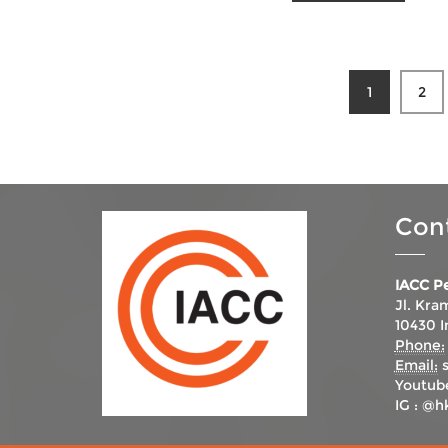
1
2
Con
IACC P
Jl. Kra
10430 I
Phone:
Email:
Youtub
IG :
@hk