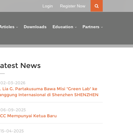
Login
Register Now
Articles
Downloads
Education
Partners
atest News
02-03-2026
r. Lia G. Partakusuma Bawa Misi "Green Lab" ke
anggung Internasional di Shenzhen SHENZHEN
06-09-2025
ACC Mempunyai Ketua Baru
15-04-2025