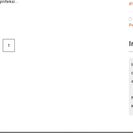
infeksi…
I
P
I
1