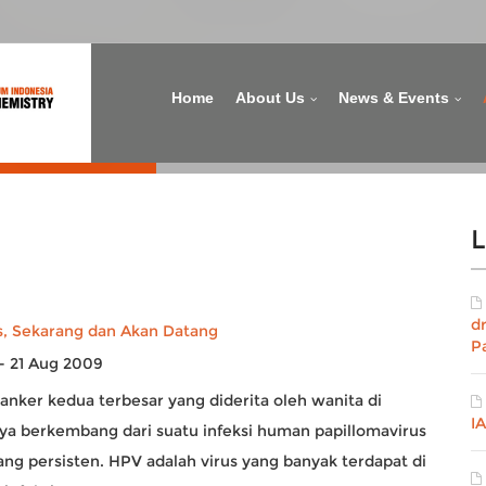
Home
About Us
News & Events
L
d
, Sekarang dan Akan Datang
P
- 21 Aug 2009
kanker kedua terbesar yang diderita oleh wanita di
I
a berkembang dari suatu infeksi human papillomavirus
yang persisten. HPV adalah virus yang banyak terdapat di