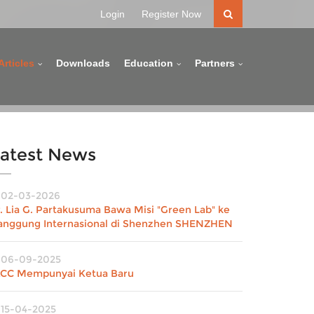
Login
Register Now
Articles
Downloads
Education
Partners
atest News
02-03-2026
r. Lia G. Partakusuma Bawa Misi "Green Lab" ke
anggung Internasional di Shenzhen SHENZHEN
06-09-2025
ACC Mempunyai Ketua Baru
15-04-2025