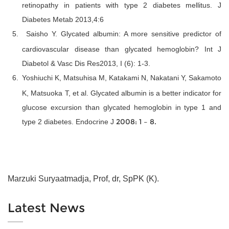
retinopathy in patients with type 2 diabetes mellitus
. J
Diabetes Metab 2013,4:6
5.
Saisho Y.
Glycated albumin: A more sensitive predictor of
cardiovascular disease than glycated hemoglobin?
Int J
Diabetol & Vasc Dis Res2013, I (6): 1-3.
6.
Yoshiuchi K, Matsuhisa M, Katakami N, Nakatani Y, Sakamoto
K, Matsuoka T, et al. Glycated albumin is a better indicator for
glucose excursion than glycated hemoglobin in type 1 and
2008: 1 – 8.
type 2 diabetes. Endocrine J
Marzuki Suryaatmadja, Prof, dr, SpPK (K).
Latest News