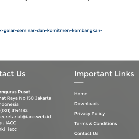
lk-gelar-seminar-dan-komitmen-kembangkan-
tact Us
Important Links
engurus Pusat
Home
mat Raya No 150 Jakarta
Downloads
ndonesia
(021) 3144182
Privacy Policy
secretariat@iacc.web.id
e :
IACC
Terms & Conditions
ki_iacc
Contact Us