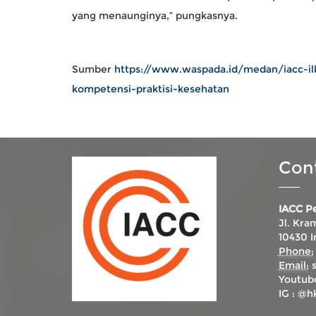
yang menaunginya,” pungkasnya.
Sumber
https://www.waspada.id/medan/iacc-i
kompetensi-praktisi-kesehatan
Con
IACC P
Jl. Kra
10430 I
Phone:
Email:
Youtub
IG :
@hk