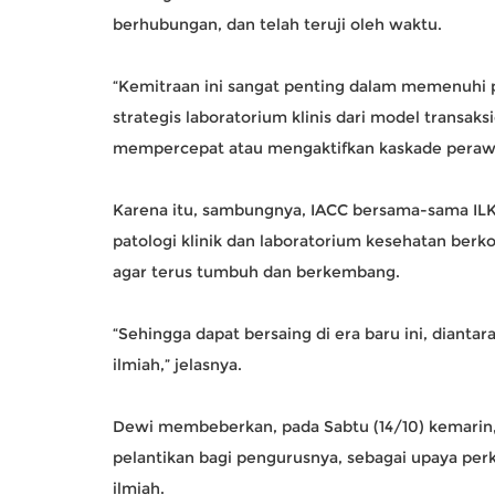
berhubungan, dan telah teruji oleh waktu.
“Kemitraan ini sangat penting dalam memenuhi 
strategis laboratorium klinis dari model transaks
mempercepat atau mengaktifkan kaskade perawata
Karena itu, sambungnya, IACC bersama-sama ILKI
patologi klinik dan laboratorium kesehatan b
agar terus tumbuh dan berkembang.
“Sehingga dapat bersaing di era baru ini, dianta
ilmiah,” jelasnya.
Dewi membeberkan, pada Sabtu (14/10) kemarin,
pelantikan bagi pengurusnya, sebagai upaya per
ilmiah.