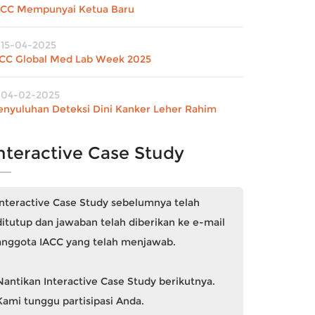
ACC Mempunyai Ketua Baru
15-04-2025
FCC Global Med Lab Week 2025
04-02-2025
enyuluhan Deteksi Dini Kanker Leher Rahim
nteractive Case Study
Interactive Case Study sebelumnya telah
ditutup dan jawaban telah diberikan ke e-mail
anggota IACC yang telah menjawab.
Nantikan Interactive Case Study berikutnya.
Kami tunggu partisipasi Anda.