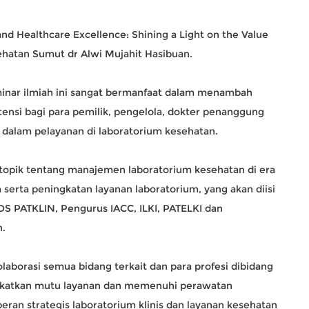
nd Healthcare Excellence: Shining a Light on the Value
ehatan Sumut dr Alwi Mujahit Hasibuan.
inar ilmiah ini sangat bermanfaat dalam menambah
si bagi para pemilik, pengelola, dokter penanggung
 dalam pelayanan di laboratorium kesehatan.
topik tentang manajemen laboratorium kesehatan di era
m serta peningkatan layanan laboratorium, yang akan diisi
DS PATKLIN, Pengurus IACC, ILKI, PATELKI dan
n.
olaborasi semua bidang terkait dan para profesi dibidang
ngkatkan mutu layanan dan memenuhi perawatan
eran strategis laboratorium klinis dan layanan kesehatan