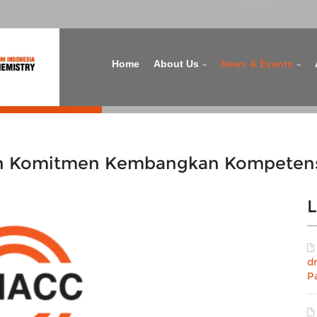
Home
About Us
News & Events
an Komitmen Kembangkan Kompetensi
L
d
P