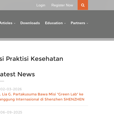
Login
Register Now
Articles
Downloads
Education
Partners
 Praktisi Kesehatan
atest News
02-03-2026
r. Lia G. Partakusuma Bawa Misi "Green Lab" ke
anggung Internasional di Shenzhen SHENZHEN
06-09-2025