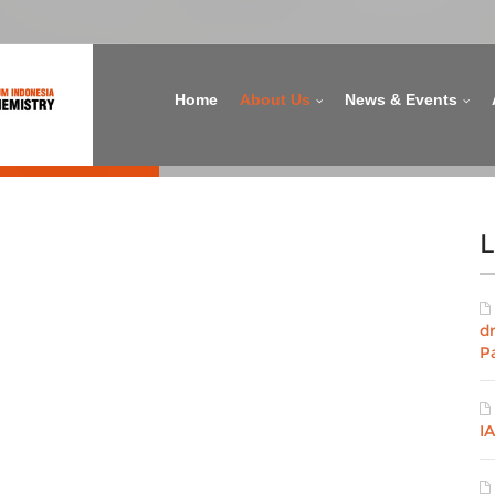
Home
About Us
News & Events
L
d
P
I