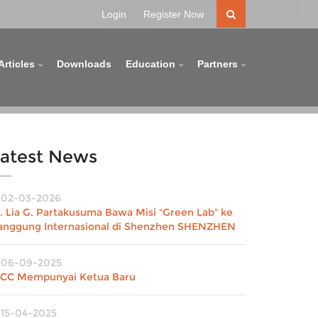
Login
Register Now
Articles
Downloads
Education
Partners
atest News
02-03-2026
r. Lia G. Partakusuma Bawa Misi "Green Lab" ke
anggung Internasional di Shenzhen SHENZHEN
06-09-2025
ACC Mempunyai Ketua Baru
15-04-2025