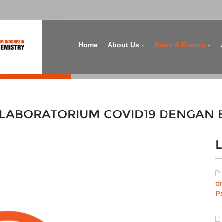
Home
About Us
News & Events
LABORATORIUM COVID19 DENGAN 
L
d
P