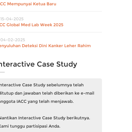
ACC Mempunyai Ketua Baru
15-04-2025
FCC Global Med Lab Week 2025
04-02-2025
enyuluhan Deteksi Dini Kanker Leher Rahim
nteractive Case Study
Interactive Case Study sebelumnya telah
ditutup dan jawaban telah diberikan ke e-mail
anggota IACC yang telah menjawab.
Nantikan Interactive Case Study berikutnya.
Kami tunggu partisipasi Anda.