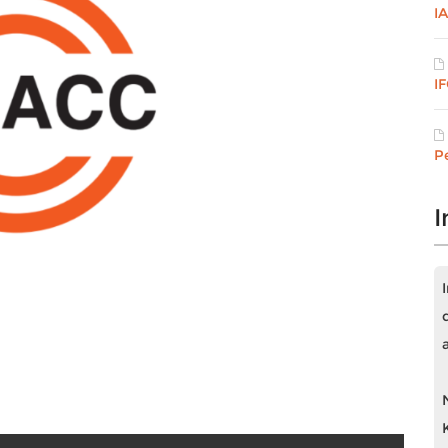
I
I
P
I