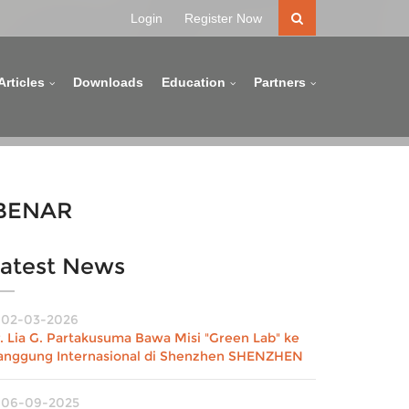
Login
Register Now
Articles
Downloads
Education
Partners
BENAR
atest News
02-03-2026
r. Lia G. Partakusuma Bawa Misi "Green Lab" ke
anggung Internasional di Shenzhen SHENZHEN
06-09-2025