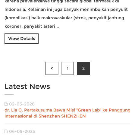
karena prevalensinya tinggi secara global termasuk di
Indonesia. Kelainan ini juga banyak menimbulkan penyulit
(komplikasi) baik makrovaskular (strok, penyakit jantung
koroner, penyakit arteri…
View Details
<
1
2
Latest News
02-03-2026
dr. Lia G. Partakusuma Bawa Misi "Green Lab" ke Panggung
Internasional di Shenzhen SHENZHEN
06-09-2025